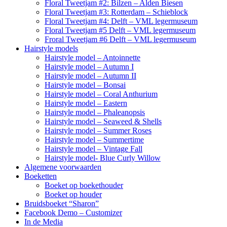
Floral Tweetjam #2: Bilzen – Alden Biesen
Floral Tweetjam #3: Rotterdam – Schieblock
Floral Tweetjam #4: Delft – VML legermuseum
Floral Tweetjam #5 Delft – VML legermuseum
Froral Tweetjam #6 Delft – VML legermuseum
Hairstyle models
Hairstyle model – Antoinnette
Hairstyle model – Autumn I
Hairstyle model – Autumn II
Hairstyle model – Bonsai
Hairstyle model – Coral Anthurium
Hairstyle model – Eastern
Hairstyle model – Phaleanopsis
Hairstyle model – Seaweed & Shells
Hairstyle model – Summer Roses
Hairstyle model – Summertime
Hairstyle model – Vintage Fall
Hairstyle model- Blue Curly Willow
Algemene voorwaarden
Boeketten
Boeket op boekethouder
Boeket op houder
Bruidsboeket “Sharon”
Facebook Demo – Customizer
In de Media