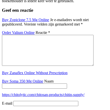
boekethouder is iedere keer weer te gebruiken.
Geef een reactie
Buy Zopiclone 7.5 Mg Online
Je e-mailadres wordt niet
gepubliceerd.
Vereiste velden zijn gemarkeerd met
*
Order Valium Online
Reactie
*
Buy Zanaflex Online Without Prescription
Buy Soma 350 Mg Online
Naam
https://chitolytic.com/chitosan-products/chitin-supply/
E-mail