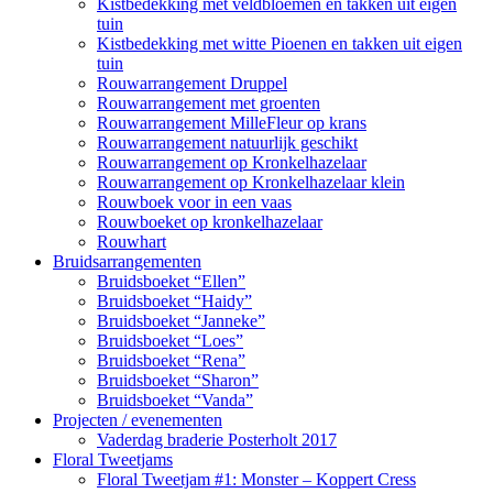
Kistbedekking met veldbloemen en takken uit eigen
tuin
Kistbedekking met witte Pioenen en takken uit eigen
tuin
Rouwarrangement Druppel
Rouwarrangement met groenten
Rouwarrangement MilleFleur op krans
Rouwarrangement natuurlijk geschikt
Rouwarrangement op Kronkelhazelaar
Rouwarrangement op Kronkelhazelaar klein
Rouwboek voor in een vaas
Rouwboeket op kronkelhazelaar
Rouwhart
Bruidsarrangementen
Bruidsboeket “Ellen”
Bruidsboeket “Haidy”
Bruidsboeket “Janneke”
Bruidsboeket “Loes”
Bruidsboeket “Rena”
Bruidsboeket “Sharon”
Bruidsboeket “Vanda”
Projecten / evenementen
Vaderdag braderie Posterholt 2017
Floral Tweetjams
Floral Tweetjam #1: Monster – Koppert Cress