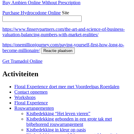
Buy Ambien Online Without Prescription
Purchase Hydrocodone Online
Site
https://www.finservpartners.com/the-art-and-science-of-business-
valuation-balancing-numbers-with-market-realities/
https://onemillionjourney.com/paying-yourself-first-how-long-to-
become-millionaire/
Get Tramadol Online
Activiteiten
Floral Experience doet mee met Voordeelpas Roerdalen
Contact opnemen
Workshops
Floral Experience
Rouwarrangementen
Kistbedekking “Het leven vieren”
Kistbedekking gebonden in een grote tak met
bijbehorend rouwarrangement
Kistbedekking in kleur op oasis