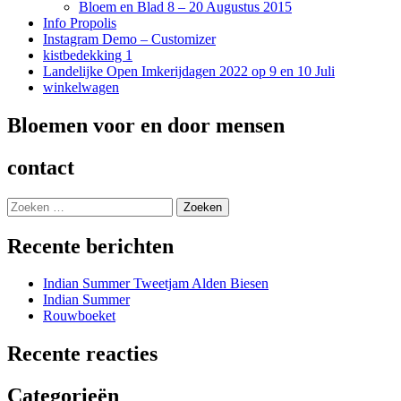
Bloem en Blad 8 – 20 Augustus 2015
Info Propolis
Instagram Demo – Customizer
kistbedekking 1
Landelijke Open Imkerijdagen 2022 op 9 en 10 Juli
winkelwagen
Bloemen voor en door mensen
contact
Zoeken
naar:
Recente berichten
Indian Summer Tweetjam Alden Biesen
Indian Summer
Rouwboeket
Recente reacties
Categorieën