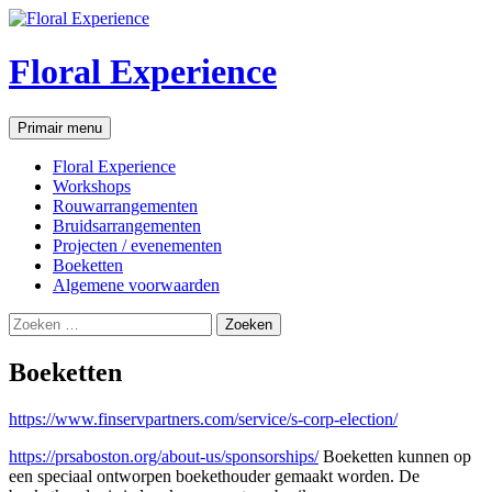
Floral Experience
Zoeken
Ga
Primair menu
naar
de
Floral Experience
inhoud
Workshops
Rouwarrangementen
Bruidsarrangementen
Projecten / evenementen
Boeketten
Algemene voorwaarden
Zoeken
naar:
Boeketten
https://www.finservpartners.com/service/s-corp-election/
https://prsaboston.org/about-us/sponsorships/
Boeketten kunnen op
een speciaal ontworpen boekethouder gemaakt worden. De